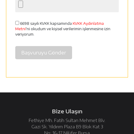
6698 sayılı KVKK kapsamında
KVKK Aydınlatma
Metni
'ni okudum ve kişisel verilerimin işlenmesine izin
veriyorum.
Başvuruyu Gönder
Bize Ulaşın
Fethiye Mh. Fatih Sultan Mehmet Blv.
Gazi Sk. Yıldırım Plaza B9 Blok Kat 3
No: 16-17 Nilüfer Bursa